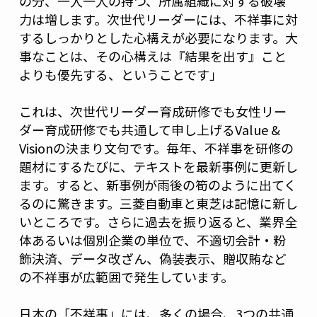
の分、一人一人の持つ、所属組織に対する破壊
力は増します。次世代リーダーには、不祥事に対
するしっかりとした心構えが必要になります。大
事なことは、その心構えは『結果を出す』こと
よりも優先する、ということです」
これは、次世代リーダー育成研修でも女性リー
ダー育成研修でも共通して申し上げるValue &
Visionの決まり文句です。毎年、不祥事を研修の
題材にするたびに、テキストを最新事例に更新し
ます。すると、新事例が雨後の筍のように出てく
るのに驚きます。三菱自動車と東芝は記憶に新し
いところです。さらに過去を振り返ると、業界全
体あるいは個別企業の単位で、不適切会計・粉
飾決済、データ改ざん、偽装表示、贈収賄など
の不祥事が広範囲で発生しています。
日本の「不祥事」には、多くの場合、3つの共通