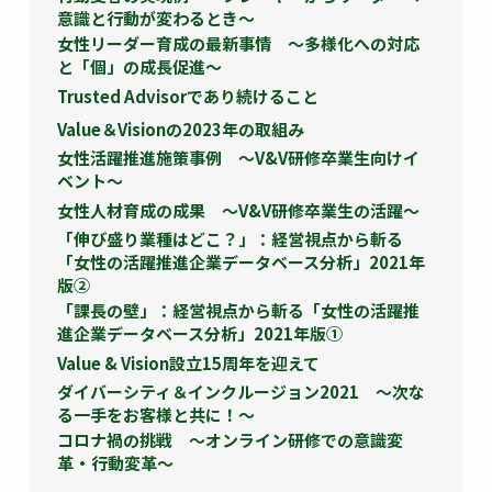
意識と行動が変わるとき～
女性リーダー育成の最新事情 ～多様化への対応
と「個」の成長促進～
Trusted Advisorであり続けること
Value＆Visionの2023年の取組み
女性活躍推進施策事例 ～V&V研修卒業生向けイ
ベント～
女性人材育成の成果 ～V&V研修卒業生の活躍～
「伸び盛り業種はどこ？」：経営視点から斬る
「女性の活躍推進企業データベース分析」2021年
版②
「課長の壁」：経営視点から斬る「女性の活躍推
進企業データベース分析」2021年版①
Value & Vision設立15周年を迎えて
ダイバーシティ＆インクルージョン2021 ～次な
る一手をお客様と共に！～
コロナ禍の挑戦 ～オンライン研修での意識変
革・行動変革～