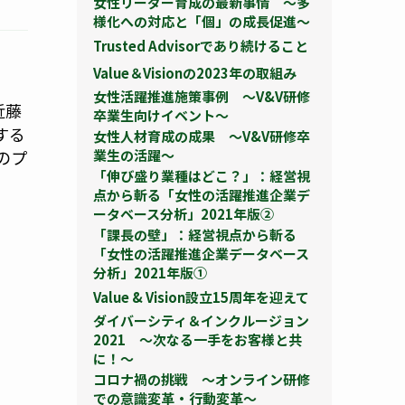
女性リーダー育成の最新事情 ～多
様化への対応と「個」の成長促進～
Trusted Advisorであり続けること
Value＆Visionの2023年の取組み
女性活躍推進施策事例 ～V&V研修
近藤
卒業生向けイベント～
する
女性人材育成の成果 ～V&V研修卒
業生の活躍～
のプ
「伸び盛り業種はどこ？」：経営視
点から斬る「女性の活躍推進企業デ
ータベース分析」2021年版②
「課長の壁」：経営視点から斬る
「女性の活躍推進企業データベース
分析」2021年版①
Value & Vision設立15周年を迎えて
ダイバーシティ＆インクルージョン
2021 ～次なる一手をお客様と共
に！～
コロナ禍の挑戦 ～オンライン研修
での意識変革・行動変革～