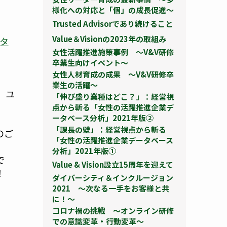
様化への対応と「個」の成長促進～
Trusted Advisorであり続けること
Value＆Visionの2023年の取組み
タ
女性活躍推進施策事例 ～V&V研修
卒業生向けイベント～
女性人材育成の成果 ～V&V研修卒
業生の活躍～
、ユ
「伸び盛り業種はどこ？」：経営視
点から斬る「女性の活躍推進企業デ
ータベース分析」2021年版②
「課長の壁」：経営視点から斬る
のご
「女性の活躍推進企業データベース
分析」2021年版①
で
Value & Vision設立15周年を迎えて
！
ダイバーシティ＆インクルージョン
2021 ～次なる一手をお客様と共
に！～
コロナ禍の挑戦 ～オンライン研修
での意識変革・行動変革～