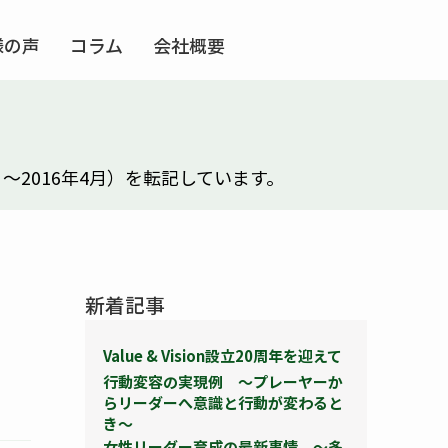
様の声
コラム
会社概要
年7月～2016年4月）を転記しています。
新着記事
Value & Vision設立20周年を迎えて
行動変容の実現例 ～プレーヤーか
らリーダーへ意識と行動が変わると
き～
女性リーダー育成の最新事情 ～多