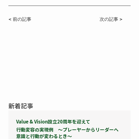
< 前の記事
次の記事 >
新着記事
Value & Vision設立20周年を迎えて
行動変容の実現例 ～プレーヤーからリーダーへ
意識と行動が変わるとき～