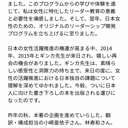
ました。このプログラムからの学びや体験を通
じて、私は女性に特化したリーダー教育の意義
と必要性を痛感しました。そして、翌年、日本女
性のための、オリジナルのリーダーシップ開発
プログラムを立ち上げるに至りました。
日本の女性活躍推進の機運が高まる中、2014
年、2015年とギンカ先生が来日され、嬉しい再
会の機会がありました。ギンカ先生は、素晴ら
しい感受性と洞察力の持ち主で、来日の度に、女
性の活躍推進における日本独自の課題について
理解を深めてゆかれました。今般、ついに日本
人に向けた書き下ろしの本を出版される運びに
なったのです。
昨年の秋、本著の企画を進めていらした、翻
訳・構成担当の小崎亜依子さん、林寿和さん、