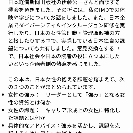
日本経済新聞出版社の伊藤公一さんと面談する
機会を頂きました。その折には、私のIMDでの体
験や学びについてお話をしました。また、日本企
業でダイバーシティ＆インクルージョン研修を実
行したり、日本の女性管理職・管理職候補の方
と接したりする中で、実感している日本独自の課
題についても共有しました。意見交換をする中
で、日本社会や日本の読者の役に立つ本にした
いという企画者側の熱意を感じました。
この本は、日本女性の抱える課題を踏まえて、次
の３つのことがまとめられています。
女性の強み： リーダーとして「強み」となる女
性の資質とは何か
女性の課題： キャリア形成上の女性に特化し
た課題とは何か
具体的なアドバイス：強みを活かし、課題を克