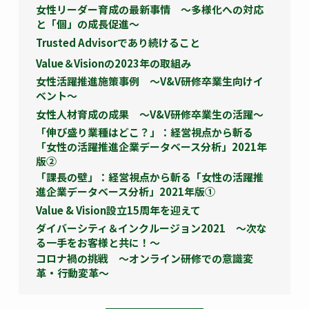
女性リーダー育成の最新事情 ～多様化への対応
と「個」の成長促進～
Trusted Advisorであり続けること
Value＆Visionの2023年の取組み
女性活躍推進施策事例 ～V&V研修卒業生向けイ
ベント～
女性人材育成の成果 ～V&V研修卒業生の活躍～
「伸び盛り業種はどこ？」：経営視点から斬る
「女性の活躍推進企業データベース分析」2021年
版②
「課長の壁」：経営視点から斬る「女性の活躍推
進企業データベース分析」2021年版①
Value & Vision設立15周年を迎えて
ダイバーシティ＆インクルージョン2021 ～次な
る一手をお客様と共に！～
コロナ禍の挑戦 ～オンライン研修での意識変
革・行動変革～