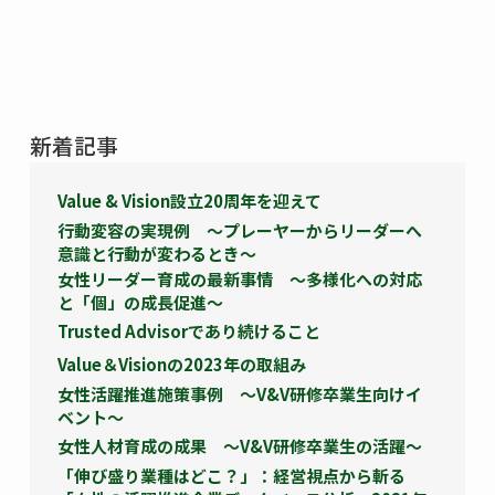
新着記事
Value & Vision設立20周年を迎えて
行動変容の実現例 ～プレーヤーからリーダーへ
意識と行動が変わるとき～
女性リーダー育成の最新事情 ～多様化への対応
と「個」の成長促進～
Trusted Advisorであり続けること
Value＆Visionの2023年の取組み
女性活躍推進施策事例 ～V&V研修卒業生向けイ
ベント～
女性人材育成の成果 ～V&V研修卒業生の活躍～
「伸び盛り業種はどこ？」：経営視点から斬る