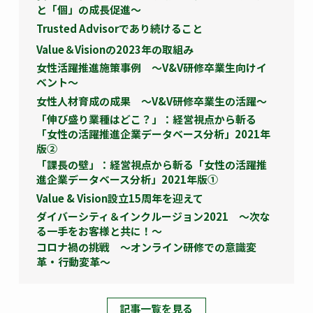
と「個」の成長促進～
Trusted Advisorであり続けること
Value＆Visionの2023年の取組み
女性活躍推進施策事例 ～V&V研修卒業生向けイ
ベント～
女性人材育成の成果 ～V&V研修卒業生の活躍～
「伸び盛り業種はどこ？」：経営視点から斬る
「女性の活躍推進企業データベース分析」2021年
版②
「課長の壁」：経営視点から斬る「女性の活躍推
進企業データベース分析」2021年版①
Value & Vision設立15周年を迎えて
ダイバーシティ＆インクルージョン2021 ～次な
る一手をお客様と共に！～
コロナ禍の挑戦 ～オンライン研修での意識変
革・行動変革～
記事一覧を見る