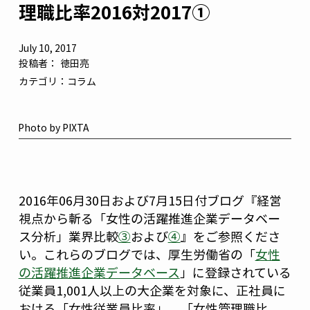
理職比率2016対2017①
July 10, 2017
投稿者：
徳田亮
カテゴリ：
コラム
Photo by PIXTA
2016年06月30日および7月15日付ブログ『経営
視点から斬る「女性の活躍推進企業データベー
ス分析」業界比較
③
および
④
』をご参照くださ
い。これらのブログでは、厚生労働省の「
女性
の活躍推進企業データベース
」に登録されている
従業員1,001人以上の大企業を対象に、正社員に
おける「女性従業員比率」、「女性管理職比