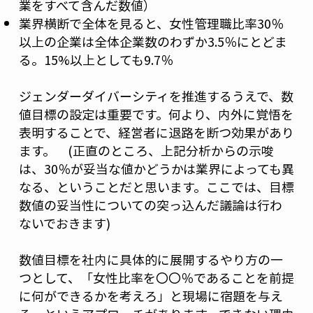
業をすべて含んだ数値）
業界横断で全体を見ると、女性管理職比率30％
以上の企業は全体企業数のわずか3.5％にとどま
る。15%以上としても9.7％
ジェンダーダイバーシティを推進するうえで、数
値目標の設定は重要です。何より、内外に覚悟を
表明することで、経営者に退路を断つ効果があり
ます。 (正直のところ、上記分析からの示唆
は、30％が妥当な値かどうかは業界によっても異
なる、ということだと思います。ここでは、目標
数値の妥当性についての突っ込んだ議論は行わ
ないでおきます)
数値目標を社内に具体的に展開するやり方の一
つとして、「女性比率を〇〇％であることを前提
に何ができるかを考えろ」と現場に宿題を与え