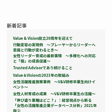
新着記事
Value & Vision設立20周年を迎えて
行動変容の実現例 ～プレーヤーからリーダーへ
意識と行動が変わるとき～
女性リーダー育成の最新事情 ～多様化への対応
と「個」の成長促進～
Trusted Advisorであり続けること
Value＆Visionの2023年の取組み
女性活躍推進施策事例 ～V&V研修卒業生向けイ
ベント～
女性人材育成の成果 ～V&V研修卒業生の活躍～
「伸び盛り業種はどこ？」：経営視点から斬る
「女性の活躍推進企業データベース分析」2021年
版②